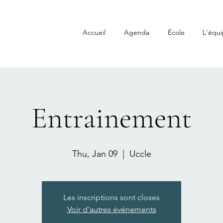
Accueil
Agenda
École
L'équi
Entrainement
Thu, Jan 09
  |  
Uccle
Les inscriptions sont closes
Voir d'autres événements