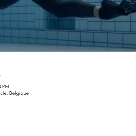
n
30 PM
ccle, Belgique